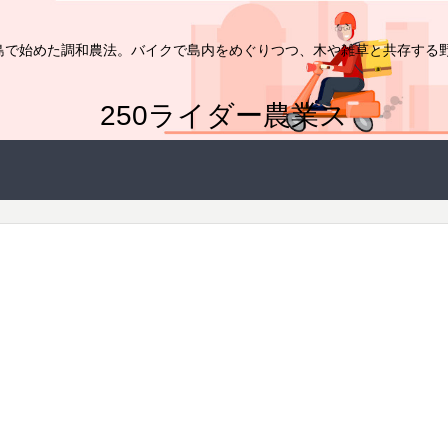
家が島で始めた調和農法。バイクで島内をめぐりつつ、木や雑草と共存する
250ライダー農業ス