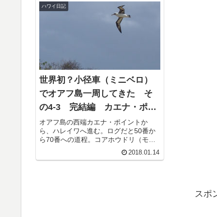
ハワイ日記
世界初？小径車（ミニベロ）
でオアフ島一周してきた そ
の4-3 完結編 カエナ・ポイ
ントからハレイワまで
オアフ島の西端カエナ・ポイントか
ら、ハレイワへ進む。ログだと50番か
ら70番への道程。コアホウドリ（モー
リー）カエナ・ポイントを出て2分ほど
2018.01.14
でコアホウドリがお出迎え。ここはコ
アホウドリのコロニーがあって、彼ら
は保護されている。ハワイ語ではモ...
スポ