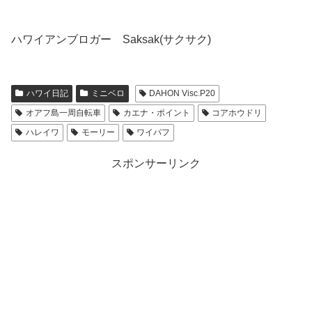
ハワイアンブロガー Saksak(サクサク)
ハワイ日記
ミニベロ
DAHON Visc.P20
オアフ島一周自転車
カエナ・ポイント
コアホウドリ
ハレイワ
モーリー
ワイパフ
スポンサーリンク