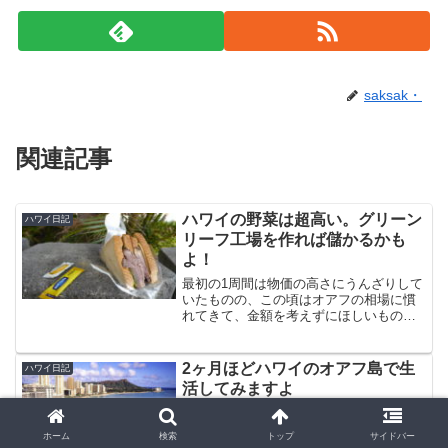
saksak・
関連記事
ハワイの野菜は超高い。グリーン
ハワイ日記
リーフ工場を作れば儲かるかも
よ！
最初の1周間は物価の高さにうんざりして
いたものの、この頃はオアフの相場に慣
れてきて、金額を考えずにほしいものを
買うようになっています。なので、スー
パーに行って＄70をカード決済なんて当
たり前な状況ですよ。もちろん一人分で
2ヶ月ほどハワイのオアフ島で生
ハワイ日記
す。その中でも特に高...
活してみますよ
週の中頃から2ヶ月間、ハワイのオアフ島
に滞在します。ハワイなんて爺さんにな
ホーム
検索
トップ
サイドバー
っていけばいいやと思っていたのです