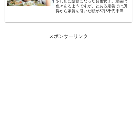
少し前に話題になった貧困女子。定義は
色々あるようですが、とある定義では所
得から家賃を引いた額が8万5千円未満と
なっています。そして、女子（中年以上
も含む）の1/3が貧困女子の定義に当ては
まるのだとか。逆に、これよりも可処分
所得が5千円でも増...
スポンサーリンク