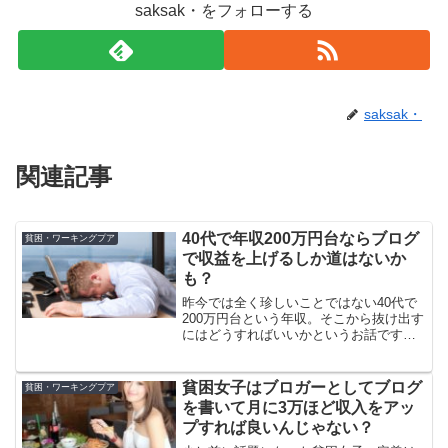
saksak・をフォローする
saksak・
関連記事
40代で年収200万円台ならブログ
貧困・ワーキングプア
で収益を上げるしか道はないか
も？
昨今では全く珍しいことではない40代で
200万円台という年収。そこから抜け出す
にはどうすればいいかというお話です。
200人にアンケートをしたというとある統
計によると、既婚者が約40％、子供のい
る人は約25％ということです。さすがに
貧困女子はブロガーとしてブログ
貧困・ワーキングプア
このような...
を書いて月に3万ほど収入をアッ
プすれば良いんじゃない？