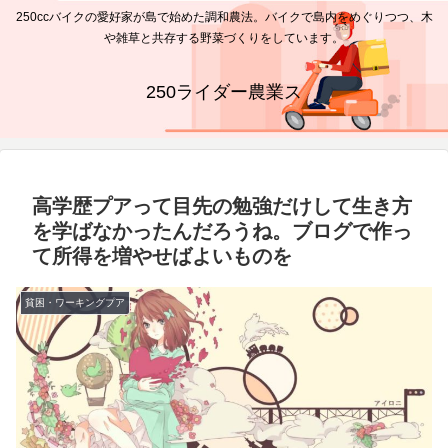
250ccバイクの愛好家が島で始めた調和農法。バイクで島内をめぐりつつ、木
や雑草と共存する野菜づくりをしています。
250ライダー農業ス
高学歴プアって目先の勉強だけして生き方
を学ばなかったんだろうね。ブログで作っ
て所得を増やせばよいものを
貧困・ワーキングプア