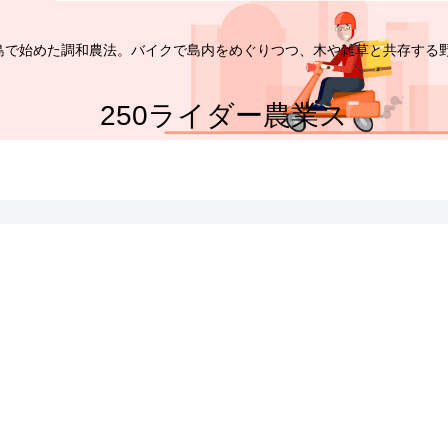
家が島で始めた調和農法。バイクで島内をめぐりつつ、木や雑草と共存する
250ライダー農業ス