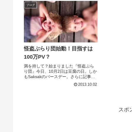
ブログ
怪盗ぶらり団始動！目指すは
100万PV？
満を持して？始まりました『怪盗ぶら
り団』今日、10月2日は豆腐の日。しか
もSaksakのバースデー。さらに記事を
書いているちょうど今頃に産声を上げ
2013.10.02
ました。そんなメモリアルデーに立ち
上げたのはもちろん計画的、ではなく
て、単なる思いつきでした。...
スポ