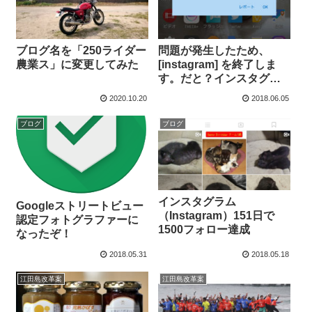
ブログ名を「250ライダー
問題が発生したため、
農業ス」に変更してみた
[instagram] を終了しま
す。だと？インスタグラ
ム自体が落ちてるみたい
2020.10.20
2018.06.05
ブログ
ブログ
インスタグラム
Googleストリートビュー
（Instagram）151日で
認定フォトグラファーに
1500フォロー達成
なったぞ！
2018.05.31
2018.05.18
江田島改革案
江田島改革案