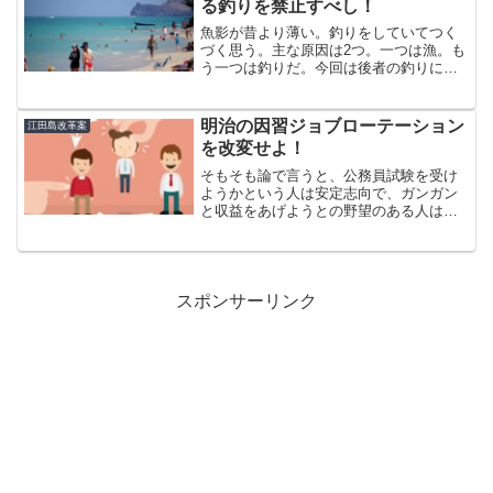
る釣りを禁止すべし！
魚影が昔より薄い。釣りをしていてつく
づく思う。主な原因は2つ。一つは漁。も
う一つは釣りだ。今回は後者の釣りにス
ポットを当てる。江田島市外からやって
くるエンジン付きの船による釣りを禁止
すべし！漁業資源確保のため第一目的は
明治の因習ジョブローテーション
江田島改革案
漁業資源確保のためだ。...
を改変せよ！
そもそも論で言うと、公務員試験を受け
ようかという人は安定志向で、ガンガン
と収益をあげようとの野望のある人はい
ない。そんな人は公務員にはならずに民
間企業に就職するか起業するのかどちら
か。サッカーで言うとフォワードタイプ
は皆無に等しい。そうする...
スポンサーリンク