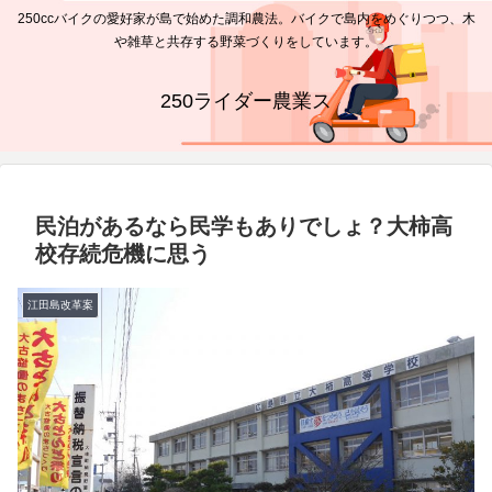
250ccバイクの愛好家が島で始めた調和農法。バイクで島内をめぐりつつ、木
や雑草と共存する野菜づくりをしています。
250ライダー農業ス
民泊があるなら民学もありでしょ？大柿高
校存続危機に思う
江田島改革案