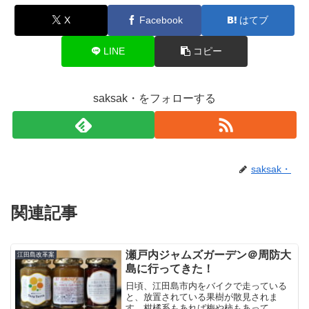
X
Facebook
はてブ
LINE
コピー
saksak・をフォローする
saksak・
関連記事
瀬戸内ジャムズガーデン＠周防大
江田島改革案
島に行ってきた！
日頃、江田島市内をバイクで走っている
と、放置されている果樹が散見されま
す。柑橘系もあれば梅や柿もあって、も