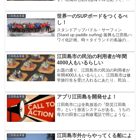
らうことができれば年中フルーツに困ら
ないどころか、とてもじゃないけど食べ
きれないレベル。昨冬はミカンが不作で
世界一のSUPボードをつくるべ
江田島改革案
値段が高騰してるなんて話も...
し！
スタンドアップパドル・サーフィン
(Stand up paddle surfing) 振興も江田島ハ
ワイ化計画、時々タイランドの各論の一
つ。誰もが気軽に楽しむことのできるこ
のアクティビティーには、江田島の夢と
未来がかかっていると言ってもいい...
江田島市の民泊の利用者が年間
江田島改革案
4000人もいるらしい
お題の通り、江田島市の民泊の利用者が
年間4000人もいるらしい。江田島市は修
学旅行生を受け入れるにあたり、民泊を
受け皿にして島の生活を体験してもらっ
ているのだ。正直なところ4000人と聞い
て驚いた。エタジマ、やればできる子
アプリ江田島を開発せよ！
江田島改革案
だ！ただし、マーケ...
江田島市には全島放送の『防災江田島
市』という放送システムがある。うちの
母方の田舎には有線電話で同じようなシ
ステムがあったので、田舎の情報共有の
やり方のひとつなのだろう。最初はうざ
いと思っていたのだけれど、慣れてくる
とウザさもなくなり、むしろ...
江田島市外からやってくる船によ
江田島改革案