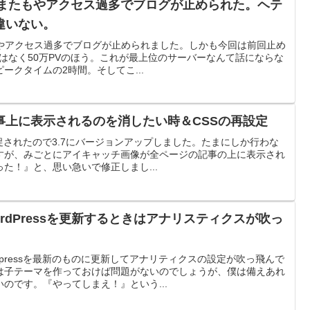
）にまたもやアクセス過多でブログが止められた。ヘテ
違いない。
たもやアクセス過多でブログが止められました。しかも今回は前回止め
ではなく50万PVのほう。これが最上位のサーバーなんて話にならな
ークタイムの2時間。そしてこ...
事上に表示されるのを消したい時＆CSSの再設定
新を促されたので3.7にバージョンアップしました。たまにしか行わな
すが、みごとにアイキャッチ画像が全ページの記事の上に表示され
た！』と、思い急いで修正しまし...
rdPressを更新するときはアナリスティクスが吹っ
dpressを最新のものに更新してアナリティクスの設定が吹っ飛んで
は子テーマを作っておけば問題がないのでしょうが、僕は備えあれ
のです。『やってしまえ！』という...