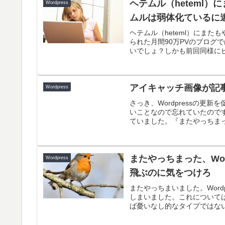
ヘテムル（heteml
Wordpress
ムルは弱体化ているに
ヘテムル（heteml）にま
られた月間90万PVのブログ
いでしょ？しかも前回同様にピ
アイキャッチ画像が記
Wordpress
さっき、Wordpressの更
いことなので忘れていたので
ていました。『またやっちまっ
またやっちまった、Wo
Wordpress
飛ぶのに気をつけろ
またやっちまいました。Wor
しまいました。これについて
ば憂いなし的なタイプではない