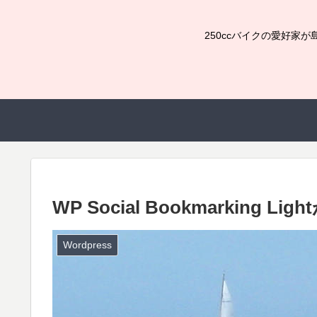
250ccバイクの愛好
WP Social Bookmarkin
Wordpress