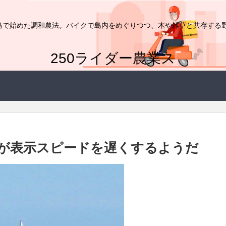
家が島で始めた調和農法。バイクで島内をめぐりつつ、木や雑草と共存する
250ライダー農業ス
g Lightが表示スピードを遅くするようだ