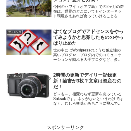
今回のハワイ（オアフ島）での2ヶ月の滞
在は、世界のどこにいてもインターネッ
ト環境さえあれば食っていけることを検
証するためのものです。今日でハワイ滞
在12日目となりました。最初の5・6日は
全く何もしなかったし、その後約1週間も
はてなブログでアドセンスをやっ
アドセンス
ペースを半分に落...
てみようかと思案したもののやっ
ぱり止めた
世の中にはWordpressのような独立性の
高いブログや、ブログ内でのコミュニケ
ーションが図れる大手ブログなど、多種
多様なものがありますよね。そして、
LivedoorやFC2などは有料のサービスを提
供しています。これらの利点は、そのサ
2時間の更新でデイリー記録更
アドセンス
イト内...
新！諭吉が3枚？文章は資産なの
だ！
ど～も～。相変わらず更新を怠っている
Saksakです。ネタがないというわけでは
なく、むしろ興味があちこちに飛んでし
まい、ネタだらけで収拾がつかない日々
を送っています。そろそろ文章にしたい
と思っているのですが、なかなかPCに向
かうことができま...
スポンサーリンク