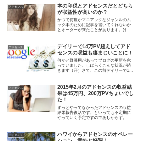
本の印税とアドセンスだとどちら
アドセンス
が収益性が高いのか？
かつて何度かマニアックなジャンルのム
ック本のために記事を書いてくれないか
とオーダーが来たことがあります。けれ
ど、自分の文章が紙媒体に載るというこ
とを是としないためそのときはお断りし
ました。個人的には紙媒体の大半はデジ
デイリーで14万PV超えしてアド
アドセンス
タルに変わってしまえばい...
センスの収益も凄まじいことに！
何かと野暮用があってブログの更新を怠
っていました。しばらくこんな状況が続
きます（汗）さて、この前デイリーで11
万PV（ページビュー）行った時には、
『なんじゃこりゃ？ありえんわ！』と思
っていたのですが、今回はその数値を軽
2015年2月のアドセンスの収益結
アドセンス
く超えて14万PVアッ...
果は45万円、200万PVちょいでし
た！
ずっとやってなかったアドセンスの収益
結果報告復活です。といっても不定期に
やっていく予定ですのであしからず。
2015年２月は非常に不確定要素が多く、
30万円行けばいいかと思っていました。
というのも、2のスジ月（2・5・8・11
ハワイからアドセンスのオペレー
アドセンス
月）である上に、...
ション。意外と好調！