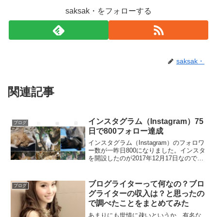
saksak・をフォローする
saksak・
関連記事
インスタグラム（Instagram）75
ブログ
日で800フォロー達成
インスタグラム（Instagram）のフォロワ
ー数が一昨日800になりました。インスタ
を開設したのが2017年12月17日なので、
75日での達成です。前回から約20日間で
プラス300。一日平均15フォロー増えてい
ます。この調子で行けば、ひと...
ブログライターって何なの？ブロ
ブログ
グライターの収入は？と思ったの
で調べたことをまとめてみた
あまりにも世情に疎いというか、有名な