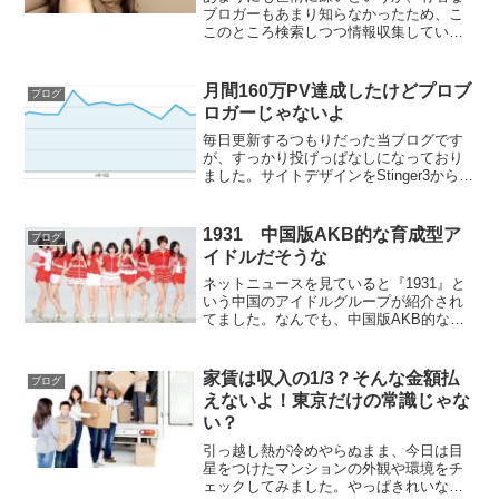
ブロガーもあまり知らなかったため、こ
このところ検索しつつ情報収集していま
す。その過程で『ブログライター』とい
う言葉が引っかかり、『なんじゃそり
ゃ？』と思ったので調べてみました。字
月間160万PV達成したけどプロブ
ブログ
面だけを見るとブログのライ...
ロガーじゃないよ
毎日更新するつもりだった当ブログです
が、すっかり投げっぱなしになっており
ました。サイトデザインをStinger3から別
のものに変更したし、心機一転今日から
しっかり更新していこうと思います。更
新が滞っていたのは実は他のブログの更
1931 中国版AKB的な育成型ア
ブログ
新が忙しかった...
イドルだそうな
ネットニュースを見ていると『1931』と
いう中国のアイドルグループが紹介され
てました。なんでも、中国版AKB的な育
成型アイドルだそうです。こういったニ
ュースソースは十分な画像もリンクもな
いため、気になって調べてみました。正
家賃は収入の1/3？そんな金額払
ブログ
式名称は『1931...
えないよ！東京だけの常識じゃな
い？
引っ越し熱が冷めやらぬまま、今日は目
星をつけたマンションの外観や環境をチ
ェックしてみました。やっぱきれいなん