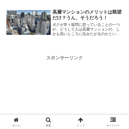
ですよね～。新しい物件は。どちらも旧
幹線道路沿いなので交通量が多いので、
裏手でないと却下になりそうです。その
高層マンションのメリットは眺望
ブログ
前に引っ越さない可能性の...
だけ？うん、そうだろう！
ボクが常々疑問に思っていることの一つ
が、どうして人は高層マンションの、し
かも高いところに住みたがるのかという
ことです。そして、今日ネットの記事を
読んでいると、高層マンションのメリッ
トは眺望以外になにもないと書いてあり
ました。ハハハ、そうでし...
スポンサーリンク
ホーム
検索
トップ
サイドバー