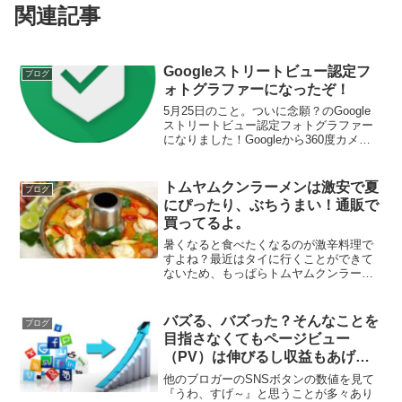
関連記事
Googleストリートビュー認定フ
ブログ
ォトグラファーになったぞ！
5月25日のこと。ついに念願？のGoogle
ストリートビュー認定フォトグラファー
になりました！Googleから360度カメラ
を借りているときにさっさとなっておけ
ばよかったのだけど、借り物だと気合が
入らなくて20枚位しか写真を取らなかっ
トムヤムクンラーメンは激安で夏
ブログ
たので...
にぴったり、ぶちうまい！通販で
買ってるよ。
暑くなると食べたくなるのが激辛料理で
すよね？最近はタイに行くことができて
ないため、もっぱらトムヤムクンラーメ
ンを食べています。インスタントラーメ
ンと侮る無かれ！かなり、いや、ぶちう
まいです！タイに行くと週に2回ほどはト
バズる、バズった？そんなことを
ブログ
ムヤムクンを食べます。...
目指さなくてもページビュー
（PV）は伸びるし収益もあげら
れるよ！
他のブロガーのSNSボタンの数値を見て
『うわ、すげ～』と思うことが多々あり