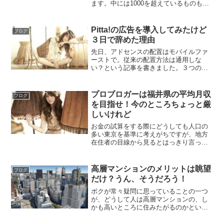
ます。中には1000を超えているものもあ
ったりしますよね。けれど、意外とペー
ジビューや収益は伸びてなかったりしま
す。これって一体どういうことなのでし
Pitta!の広告を導入してみたけど
ブログ
ょうか？SNSに親...
３日で辞めた理由
先日、アドセンスの配置はモバイルファ
ーストで。従来の配置方法は通用しな
い？という記事を書きました。３つのア
ドセンス・レクタングル大（モバイルの
場合には中）を記事の上中下に配置した
ためにPC版のウェジェット上部の広告枠
プロブロガーは福井県の平均月収
ブログ
が空き、そこに新たな広告...
を目指せ！今のところちょっと厳
しいけれど
お金の試算をする際にどうしても人口の
多い東京を基準に考えがちですが、地方
在住者の目線から見るとはっきり言って
東京はクレージーです。家賃なんて、
『それって給料ですか？』というレベル
ですよ。ブロガーなんてどこに住んでも
高層マンションのメリットは眺望
ブログ
良いわけですから、東京を基...
だけ？うん、そうだろう！
ボクが常々疑問に思っていることの一つ
が、どうして人は高層マンションの、し
かも高いところに住みたがるのかという
ことです。そして、今日ネットの記事を
読んでいると、高層マンションのメリッ