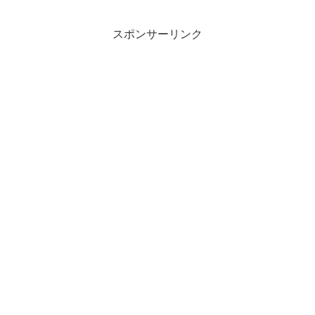
トは眺望以外になにもないと書いてあり
ました。ハハハ、そうでし...
スポンサーリンク