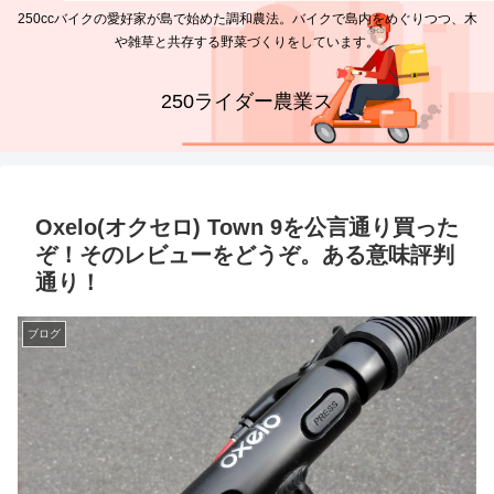
250ccバイクの愛好家が島で始めた調和農法。バイクで島内をめぐりつつ、木
や雑草と共存する野菜づくりをしています。
250ライダー農業ス
Oxelo(オクセロ) Town 9を公言通り買った
ぞ！そのレビューをどうぞ。ある意味評判
通り！
ブログ