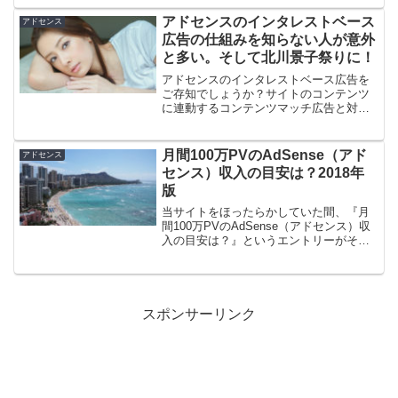
ソリティーを確立しGoogleに認められた
サイトでないと、これからのアフィリエ
アドセンスのインタレストベース
アドセンス
イトは立ちいかないと...
広告の仕組みを知らない人が意外
と多い。そして北川景子祭りに！
アドセンスのインタレストベース広告を
ご存知でしょうか？サイトのコンテンツ
に連動するコンテンツマッチ広告と対に
なっている広告の種類です。インタレス
トですから、個々の閲覧者が興味のある
ものが広告として表示されます。何かを
月間100万PVのAdSense（アド
アドセンス
重点的に検索していると、...
センス）収入の目安は？2018年
版
当サイトをほったらかしていた間、『月
間100万PVのAdSense（アドセンス）収
入の目安は？』というエントリーがそれ
なりに読まれていて、人気記事ランキン
グで2位になってた。それを踏まえて、今
回の記事では4年前と現在の差などに触れ
ていこうか...
スポンサーリンク