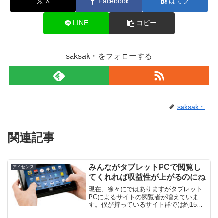
X
Facebook
はてブ
LINE
コピー
saksak・をフォローする
saksak・
関連記事
みんながタブレットPCで閲覧し
アドセンス
てくれれば収益性が上がるのにね
現在、徐々にではありますがタブレット
PCによるサイトの閲覧者が増えていま
す。僕が持っているサイト群では約15％
の人がタブレットPCです。伸びが急激な