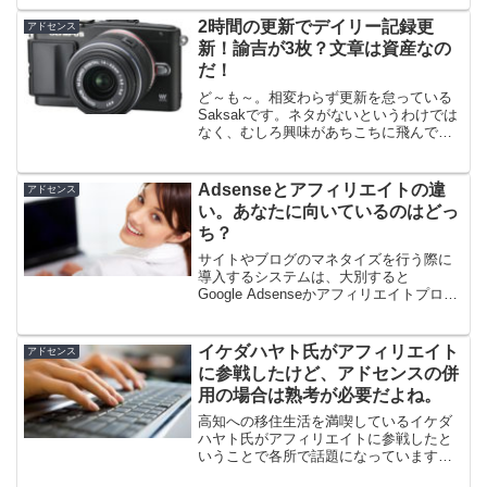
ので、ひょっとすると年内にあと３％程
は伸びるかもしれません。一方で、PCで
2時間の更新でデイリー記録更
アドセンス
の閲覧者は日増しに...
新！諭吉が3枚？文章は資産なの
だ！
ど～も～。相変わらず更新を怠っている
Saksakです。ネタがないというわけでは
なく、むしろ興味があちこちに飛んでし
まい、ネタだらけで収拾がつかない日々
を送っています。そろそろ文章にしたい
と思っているのですが、なかなかPCに向
Adsenseとアフィリエイトの違
アドセンス
かうことができま...
い。あなたに向いているのはどっ
ち？
サイトやブログのマネタイズを行う際に
導入するシステムは、大別すると
Google Adsenseかアフィリエイトプログ
ラムとのいずれかになるでしょう。一見
同じように思われる両者ですが、明らか
に差異があります。今回はその差異につ
イケダハヤト氏がアフィリエイト
アドセンス
いて考察してみま...
に参戦したけど、アドセンスの併
用の場合は熟考が必要だよね。
高知への移住生活を満喫しているイケダ
ハヤト氏がアフィリエイトに参戦したと
いうことで各所で話題になっています
ね。ここのところ再三言っている、オー