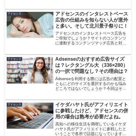
ラムとのいずれかになるでしょう。一見
同じように思われる両者ですが、明らか
に差異があります。今回はその差異につ
アドセンスのインタレストベース
アドセンス
いて考察してみま...
広告の仕組みを知らない人が意外
と多い。そして北川景子祭りに！
アドセンスのインタレストベース広告を
ご存知でしょうか？サイトのコンテンツ
に連動するコンテンツマッチ広告と対に
なっている広告の種類です。インタレス
トですから、個々の閲覧者が興味のある
ものが広告として表示されます。何かを
Adsenseのおすすめ広告サイズ
アドセンス
重点的に検索していると、...
は？レクタングル大（336×280）
の一択で問題なし？その理由は？
Adsenseを利用する際には広告の配置と
ともにどのサイズを選択するのかも悩み
どころではないでしょうか？今回はそん
な悩みにお応えしましょう。結論から言
うと、レクタングル大（336×280）の一
択で問題ありません。『えっ？このブロ
イケダハヤト氏がアフィリエイト
アドセンス
グって横長の...
に参戦したけど、アドセンスの併
用の場合は熟考が必要だよね。
高知への移住生活を満喫しているイケダ
ハヤト氏がアフィリエイトに参戦したと
いうことで各所で話題になっています