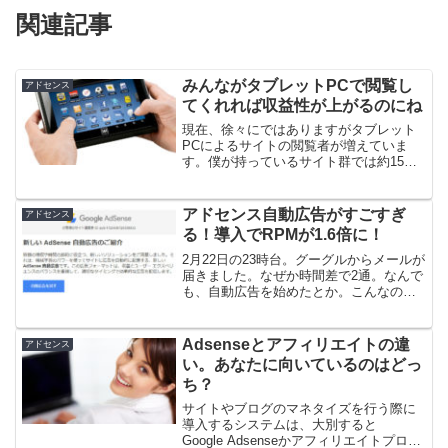
関連記事
みんながタブレットPCで閲覧し
アドセンス
てくれれば収益性が上がるのにね
現在、徐々にではありますがタブレット
PCによるサイトの閲覧者が増えていま
す。僕が持っているサイト群では約15％
の人がタブレットPCです。伸びが急激な
ので、ひょっとすると年内にあと３％程
は伸びるかもしれません。一方で、PCで
アドセンス自動広告がすごすぎ
アドセンス
の閲覧者は日増しに...
る！導入でRPMが1.6倍に！
2月22日の23時台。グーグルからメールが
届きました。なぜか時間差で2通。なんで
も、自動広告を始めたとか。こんなの
↓PC時代にはあれこれとチューニングし
ていたものの、スマホ時代に入ってから
はほったらかしにしていたアドセンス。
Adsenseとアフィリエイトの違
アドセンス
もう、あまりチ...
い。あなたに向いているのはどっ
ち？
サイトやブログのマネタイズを行う際に
導入するシステムは、大別すると
Google Adsenseかアフィリエイトプログ