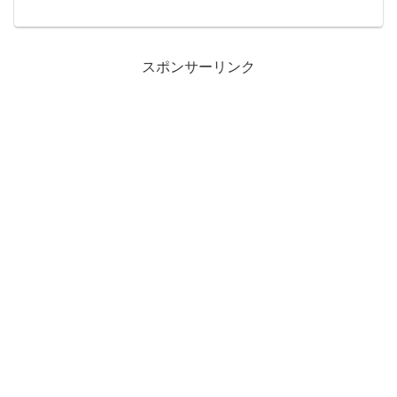
ね。ここのところ再三言っている、オー
ソリティーを確立しGoogleに認められた
サイトでないと、これからのアフィリエ
イトは立ちいかないと...
スポンサーリンク