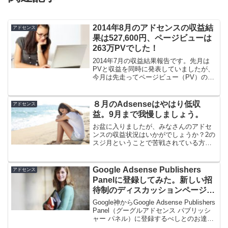
2014年8月のアドセンスの収益結
アドセンス
果は527,600円、ページビューは
263万PVでした！
2014年7月の収益結果報告です。先月は
PVと収益を同時に発表していましたが、
今月は先走ってページビュー（PV）の発
表をやってしまいましたね（汗）それ
で、今月のアドセンスの収益は527,600円
でした。全体では54万円ちょいというと
８月のAdsenseはやはり低収
アドセンス
ころです...
益。9月まで我慢しましょう。
お盆に入りましたが、みなさんのアドセ
ンスの収益状況はいかがでしょうか？2の
スジ月ということで苦戦されている方も
多いと思われます。かく言うボクも、昨
日からの急激な落ち込みに地団駄を踏ん
でいます。けれど、今後の半月は我慢で
Google Adsense Publishers
アドセンス
す。ひたすら我慢しかあ...
Panelに登録してみた。新しい招
待制のディスカッションページら
しい。
Google神からGoogle Adsense Publishers
Panel（グーグルアドセンス パブリッシ
ャー パネル）に登録するべしとのお達し
があったので、早速登録してみました。