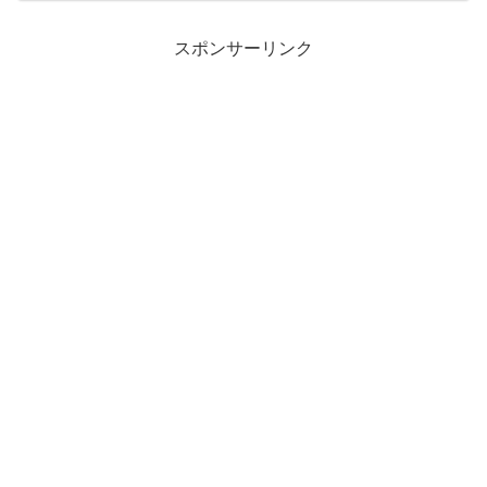
択で問題ありません。『えっ？このブロ
グって横長の...
スポンサーリンク