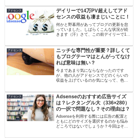
なんでも新しい招待制のディスカッショ
ンページらしいです...
デイリーで14万PV超えしてアド
アドセンス
センスの収益も凄まじいことに！
何かと野暮用があってブログの更新を怠
っていました。しばらくこんな状況が続
きます（汗）さて、この前デイリーで11
万PV（ページビュー）行った時には、
『なんじゃこりゃ？ありえんわ！』と思
っていたのですが、今回はその数値を軽
ニッチな専門性が重要？詳しくて
アドセンス
く超えて14万PVアッ...
もブログテーマはとんがってなけ
れば意味は無い？
今まであまり気にならなかったのです
が、他の人がアドセンスでどのくらいの
収益を上げているのか気になって、色々
と検索してみました。そこで改めてわか
ったことがあります。いくら専門性があ
っても、有力なサイトと内容がかぶって
Adsenseのおすすめ広告サイズ
アドセンス
いると、収益性は上がらない...
は？レクタングル大（336×280）
の一択で問題なし？その理由は？
Adsenseを利用する際には広告の配置と
ともにどのサイズを選択するのかも悩み
どころではないでしょうか？今回はそん
な悩みにお応えしましょう。結論から言
うと、レクタングル大（336×280）の一