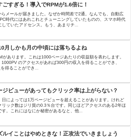
ごすぎる！導入でRPMが1.6倍に！
ルからメールが届きました。なぜか時間差で2通。なんでも、自動広
↓PC時代にはあれこれとチューニングしていたものの、スマホ時代
していたアドセンス。もう、あまりチ...
10月しかも月の中頃には落ちるよね
Mがあります。これは1000ページあたりの収益額を表わします。
、1000PV のアクセスがあれば300円の収入を得ることができ、
収入を得ることができ...
ージビューがあってもクリック率は上がらない？
、日によっては1万ページビューを超えることがあります。けれど
リック数はジリ貧の0.3％台です。同じほどアクセスのある2年ほ
す。これにはなにか秘密があるなと、他...
ズルイことはやめときな！正攻法でいきましょう