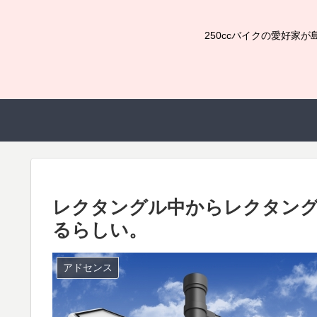
250ccバイクの愛好
レクタングル中からレクタン
るらしい。
アドセンス