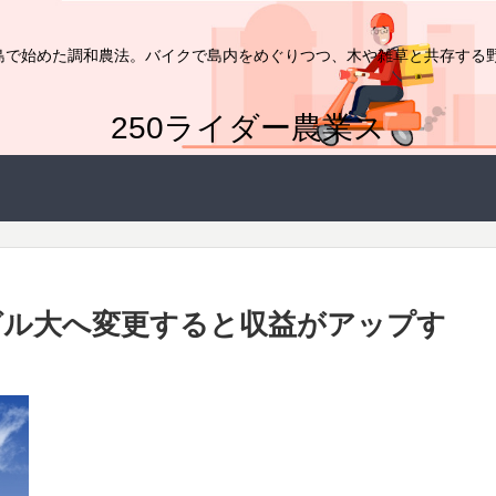
家が島で始めた調和農法。バイクで島内をめぐりつつ、木や雑草と共存する
250ライダー農業ス
グル大へ変更すると収益がアップす