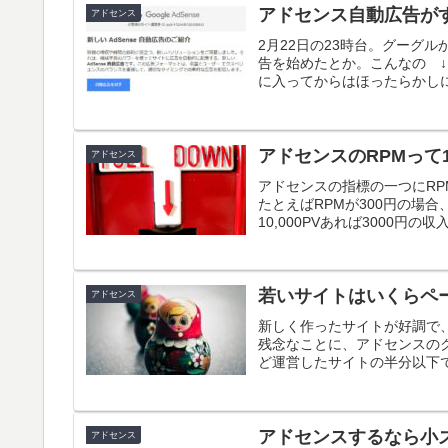
アドセンス自動広告がす
アドセンス
2月22日の23時台。グーグ
告を始めたとか。こんなの 
に入ってからはほったらかしに
アドセンスのRPMって
アドセンス
アドセンスの指標の一つにRP
たとえばRPMが300円の場合
10,000PVあれば3000円の
若いサイトはいくらペ
アドセンス
新しく作ったサイトが好調で
残念なことに、アドセンスのク
ど運営したサイトの半分以下で
アドセンスするなら小
アドセンス