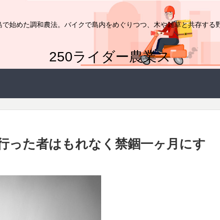
家が島で始めた調和農法。バイクで島内をめぐりつつ、木や雑草と共存する
250ライダー農業ス
行った者はもれなく禁錮一ヶ月にす