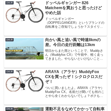
ドッペルギャンガー 826
自転車
Matchemを買おうと思ったけど
やめた話
ドッペルギャンガー
（DOPPELGANGER）というブランドの
自転車をご存知でしょうか？スタイリッ
シュなロードバイクやクロスバイク、折
りたたみ自転車などをリーズナブルな価
格で販売しているブランドです。急に自
向かい風と追い風で時速8kmの
自転車
転車が欲しくなり、ネットで色々と調...
差。今日の走行距離は13km
明日からまた雨ということで、Muddyさ
ん（Muddyfox CX）で午前中、軽く走っ
てきました。やらないといけないことも
あったので、10～15kmほど走ったあとス
ーパーに行こうと、サドルバッグにレジ
袋とお財布を仕込んで出かけました。サ
ARAYA（アラヤ）MuddyFox
自転車
ドル...
CXを買ったぞ！シクロクロスだ
ぞ！
ついに買いましたよ。ARAYA（アラヤ）
MuddyFox CX。名前だけ聞いても何のこ
とやら全くわからないでしょ？ボクも先
日までそうでした。シクロクロスです。
これでもよくわからないでしょ？ま、ロ
ードバイクとクロスバイクの間の子と思
運動不足をなめてかかって自転車
自転車