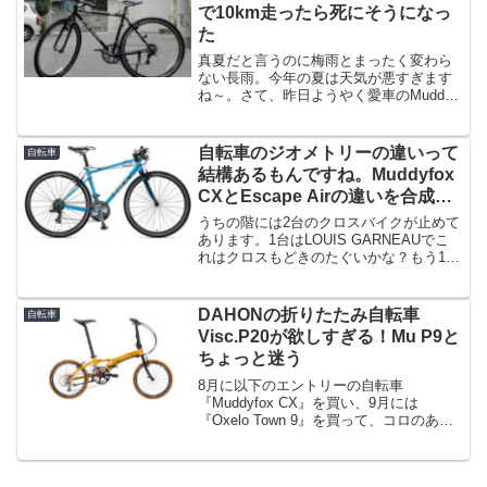
ってくださ...
で10km走ったら死にそうになっ
た
真夏だと言うのに梅雨とまったく変わら
ない長雨。今年の夏は天気が悪すぎます
ね～。さて、昨日ようやく愛車のMuddy
さん（Muddyfox CX）を正式デビュー
させました。買った当初は何も付属品を
つけてなかったのですが、結局、ライト
自転車のジオメトリーの違いって
自転車
とメーターと...
結構あるもんですね。Muddyfox
CXとEscape Airの違いを合成画
像で比較してみた。
うちの階には2台のクロスバイクが止めて
あります。1台はLOUIS GARNEAUでこ
れはクロスもどきのたぐいかな？もう1台
はGIANTのEscape R3です。ぼくの
Muddyさん（Muddyfox CX）は完全に家
の中なのですが、この2台...
DAHONの折りたたみ自転車
自転車
Visc.P20が欲しすぎる！Mu P9と
ちょっと迷う
8月に以下のエントリーの自転車
『Muddyfox CX』を買い、9月には
『Oxelo Town 9』を買って、コロのある
ものばかり買っている2014年後半です
が、またまた欲しいものが出てきまし
た。ARAYA（アラヤ）MuddyFox CXを...