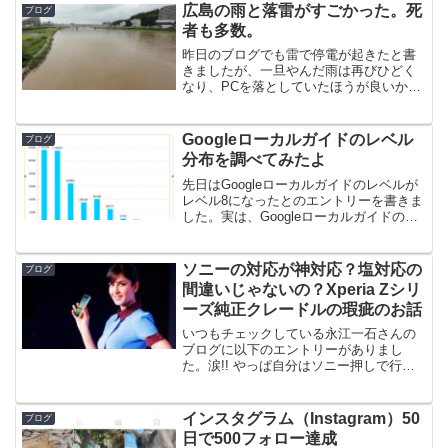
まあ、いわゆる『お下りさ...
広島の雨と落雷がすごかった。死
ブログ
者も多数。
昨日のブログでも雷で停電が起きたと書
きましたが、一旦やんだ雨は再びひどく
なり、PCを落としていたほうが良いかな
と思える状況もたびたびありました。そ
して、昨晩は午前2時頃から眠ろうと思っ
てベッドに入ったのですが、雨音と雷の
Googleローカルガイドのレベル
ブログ
音・衝撃波で4時ぐら...
分布を調べてみたよ
先日はGoogleローカルガイドのレベルが
レベル8になったとのエントリーを書きま
した。実は、Googleローカルガイドのレ
ベル分布がどのようになっていて、自分
がどのくらい希少性があるのか、前々か
ら疑問だったのです。ということで、今
ソニーの対応が神対応？塩対応の
ブログ
回はレベル...
間違いじゃないの？Xperia Zシリ
ーズ純正クレードルの瑕疵のお話
いつもチェックしている永江一石さんの
ブログに以下のエントリーがありまし
た。涙!! やっぱ自分はソニー押しで行き
ますわ。まだまだ盛り返せる、これなら
ば。要約すると、Xperia Zシリーズ純正
クレードルに瑕疵があって、純正ケース
インスタグラム（Instagram）50
ブログ
を装着した際に...
日で500フォロー達成