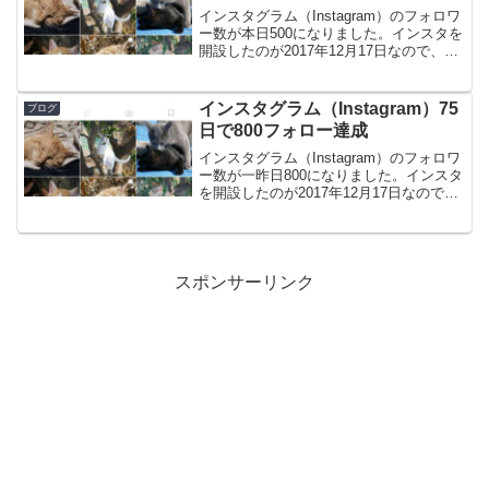
インスタグラム（Instagram）のフォロワ
ー数が本日500になりました。インスタを
開設したのが2017年12月17日なので、約
50日での達成です。ひとまず区切りとな
ったので記事にしてみました。ゼロから
のスタートだった昨今ではフェイスブ
インスタグラム（Instagram）75
ブログ
ッ...
日で800フォロー達成
インスタグラム（Instagram）のフォロワ
ー数が一昨日800になりました。インスタ
を開設したのが2017年12月17日なので、
75日での達成です。前回から約20日間で
プラス300。一日平均15フォロー増えてい
ます。この調子で行けば、ひと...
スポンサーリンク