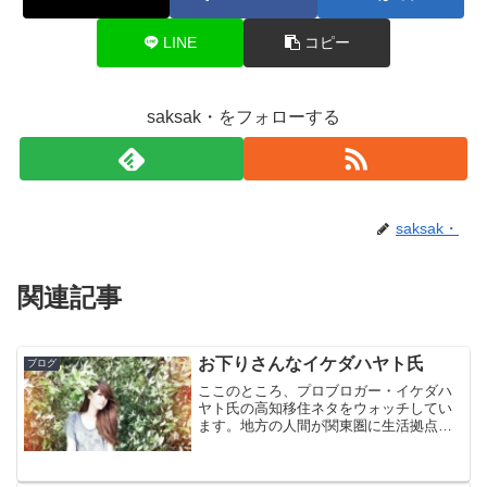
LINE
コピー
saksak・をフォローする
saksak・
関連記事
お下りさんなイケダハヤト氏
ブログ
ここのところ、プロブロガー・イケダハ
ヤト氏の高知移住ネタをウォッチしてい
ます。地方の人間が関東圏に生活拠点を
移した時と全く逆の感覚のようで、山や
川があることに感動したり、野菜が格安
だということに感動したりしています。