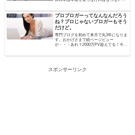
書いてありました。確かに法律上はそう
です。また、自転車専用レーンが整備さ
れている場所も少なからずあります。そ
プロブロガーってなんなんだろう
ブログ
ういった情報を見て、正し...
ね？プロじゃないブロガーもそう
だけど。
専門ブログを初めて来月で丸3年になりま
す。おかげさまで総ページビュー
が・・・あれ？2000万PV超えてる！今月
初めに超えていたようですが見逃してま
した（汗）というように、順調に推移し
ています。この専門ブログに関してはコ
アとなるテーマがあるの...
スポンサーリンク