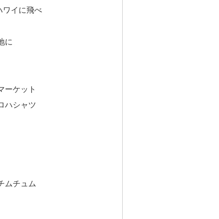
ハワイに飛べ
地に
マーケット
ロハシャツ
チムチュム