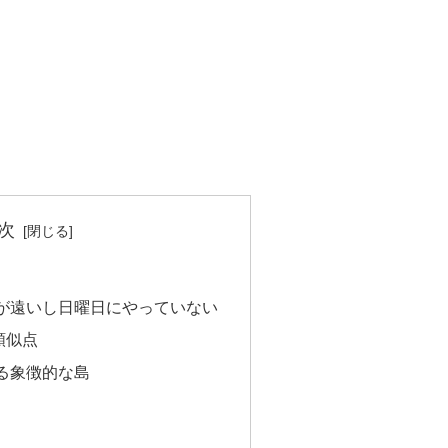
次
が遠いし日曜日にやっていない
類似点
る象徴的な島