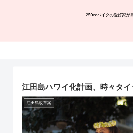
250ccバイクの愛好
江田島ハワイ化計画、時々タイ
江田島改革案